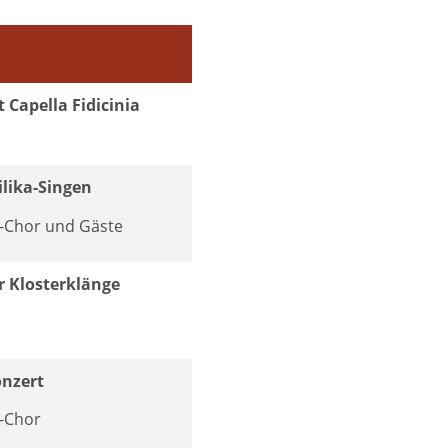
 Capella Fidicinia
ilika-Singen
-Chor und Gäste
r Klosterklänge
nzert
-Chor